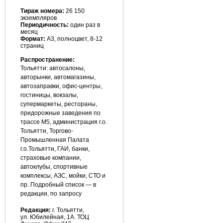
Тираж номера:
26 150
экземпляров
Периодичность:
один раз в
месяц
Формат:
А3, полноцвет, 8-12
страниц
Распространение:
Тольятти: автосалоны,
авторынки, автомагазины,
автозаправки, офис-центры,
гостиницы, вокзалы,
супермаркеты, рестораны,
придорожные заведения по
трассе М5, администрация г.о.
Тольятти, Торгово-
Промышленная Палата
г.о.Тольятти, ГАИ, банки,
страховые компании,
автоклубы, спортивные
комплексы, АЗС, мойки, СТО и
пр. Подробный список — в
редакции, по запросу
Редакция:
г. Тольятти,
ул. Юбилейная, 1А. ТОЦ