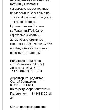
гостиницы, вокзалы,
супермаркеты, рестораны,
придорожные заведения по
трассе М5, администрация г.о.
Тольятти, Торгово-
Промышленная Палата
г.о.Тольятти, ГАИ, банки,
страховые компании,
автоклубы, спортивные
комплексы, АЗС, мойки, СТО и
пр. Подробный список — в
редакции, по запросу
Редакция:
г. Тольятти,
ул. Юбилейная, 1А. ТОЦ
Линкор, Офис 315
Тел.:
8 (8482) 55-18-33
Директор, гл. редактор:
Сергей Запивахин
8 (8482) 781-681
Шеф-редактор:
Константин
Присяжнюк
8 (8482) 55-18-
38
Отдел распространения: