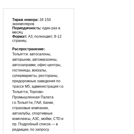
Тираж номера:
26 150
экземпляров
Периодичность:
один раз в
месяц
Формат:
А3, полноцвет, 8-12
страниц
Распространение:
Тольятти: автосалоны,
авторынки, автомагазины,
автозаправки, офис-центры,
гостиницы, вокзалы,
супермаркеты, рестораны,
придорожные заведения по
трассе М5, администрация г.о.
Тольятти, Торгово-
Промышленная Палата
г.о.Тольятти, ГАИ, банки,
страховые компании,
автоклубы, спортивные
комплексы, АЗС, мойки, СТО и
пр. Подробный список — в
редакции, по запросу