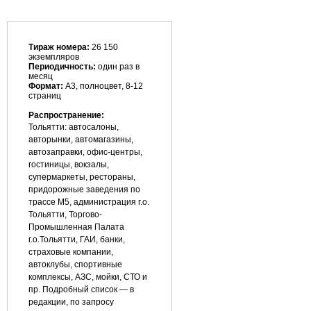
Тираж номера:
26 150
экземпляров
Периодичность:
один раз в
месяц
Формат:
А3, полноцвет, 8-12
страниц
Распространение:
Тольятти: автосалоны,
авторынки, автомагазины,
автозаправки, офис-центры,
гостиницы, вокзалы,
супермаркеты, рестораны,
придорожные заведения по
трассе М5, администрация г.о.
Тольятти, Торгово-
Промышленная Палата
г.о.Тольятти, ГАИ, банки,
страховые компании,
автоклубы, спортивные
комплексы, АЗС, мойки, СТО и
пр. Подробный список — в
редакции, по запросу