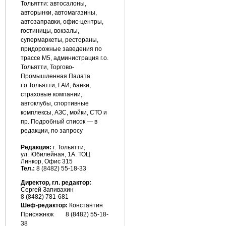
Тольятти: автосалоны,
авторынки, автомагазины,
автозаправки, офис-центры,
гостиницы, вокзалы,
супермаркеты, рестораны,
придорожные заведения по
трассе М5, администрация г.о.
Тольятти, Торгово-
Промышленная Палата
г.о.Тольятти, ГАИ, банки,
страховые компании,
автоклубы, спортивные
комплексы, АЗС, мойки, СТО и
пр. Подробный список — в
редакции, по запросу
Редакция:
г. Тольятти,
ул. Юбилейная, 1А. ТОЦ
Линкор, Офис 315
Тел.:
8 (8482) 55-18-33
Директор, гл. редактор:
Сергей Запивахин
8 (8482) 781-681
Шеф-редактор:
Константин
Присяжнюк
8 (8482) 55-18-
38