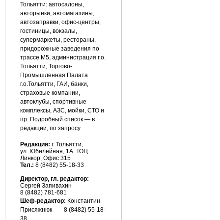
Тольятти: автосалоны,
авторынки, автомагазины,
автозаправки, офис-центры,
гостиницы, вокзалы,
супермаркеты, рестораны,
придорожные заведения по
трассе М5, администрация г.о.
Тольятти, Торгово-
Промышленная Палата
г.о.Тольятти, ГАИ, банки,
страховые компании,
автоклубы, спортивные
комплексы, АЗС, мойки, СТО и
пр. Подробный список — в
редакции, по запросу
Редакция:
г. Тольятти,
ул. Юбилейная, 1А. ТОЦ
Линкор, Офис 315
Тел.:
8 (8482) 55-18-33
Директор, гл. редактор:
Сергей Запивахин
8 (8482) 781-681
Шеф-редактор:
Константин
Присяжнюк
8 (8482) 55-18-
38