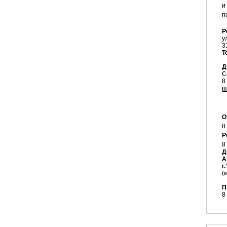
и
п
Р
у
Т
Д
С
8
Ш
О
8
Р
8
Д
А
г
(
П
8