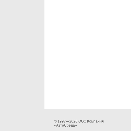
© 1997—2026 ООО Компания
«АвтоСреда»