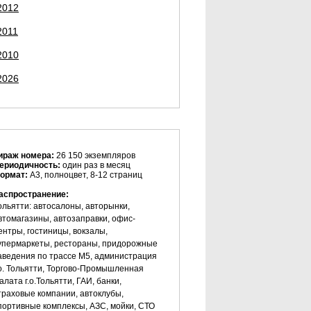
2012
2011
2010
2026
ираж номера:
26 150 экземпляров
ериодичность:
один раз в месяц
ормат:
А3, полноцвет, 8-12 страниц
аспространение:
ольятти: автосалоны, авторынки,
втомагазины, автозаправки, офис-
ентры, гостиницы, вокзалы,
упермаркеты, рестораны, придорожные
аведения по трассе М5, администрация
.о. Тольятти, Торгово-Промышленная
алата г.о.Тольятти, ГАИ, банки,
траховые компании, автоклубы,
портивные комплексы, АЗС, мойки, СТО