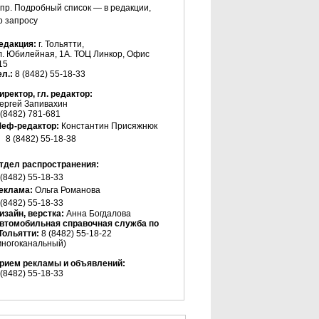
 пр. Подробный список — в редакции,
о запросу
едакция:
г. Тольятти,
л. Юбилейная, 1А. ТОЦ Линкор, Офис
315
ел.:
8 (8482) 55-18-33
иректор, гл. редактор:
ергей Запивахин
 (8482) 781-681
еф-редактор:
Константин Присяжнюк
8 (8482) 55-18-38
тдел распространения:
 (8482) 55-18-33
еклама:
Ольга Романова
 (8482)
55-18-33
изайн, верстка:
Анна Богдалова
втомобильная справочная служба по
.Тольятти:
8 (8482) 55-18-22
многоканальный)
рием рекламы и объявлений:
 (8482) 55-18-33