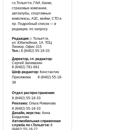
г.о.Тольятти, ГАИ, банки,
страховые компании,
автоклубы, спортивные
комплексы, АЗС, мойки, СТО и
пр. Подробный список — в
редакции, по запросу
Редакция:
г. Тольятти,
ул. Юбилейная, 1А. ТОЦ
Линкор, Офис 315
Тел.:
8 (8482) 55-18-33
Директор, гл. редактор:
Сергей Запивахин
8 (8482) 781-681
Шеф-редактор:
Константин
Присяжнюк
8 (8482) 55-18-
38
Отдел распространения:
8 (8482) 55-18-33
Реклама:
Ольга Романова
8 (8482)
55-18-33
Дизайн, верстка:
Анна
Богдалова
Автомобильная справочная
служба по г.Тольятти:
8
(8482) 55-18-22