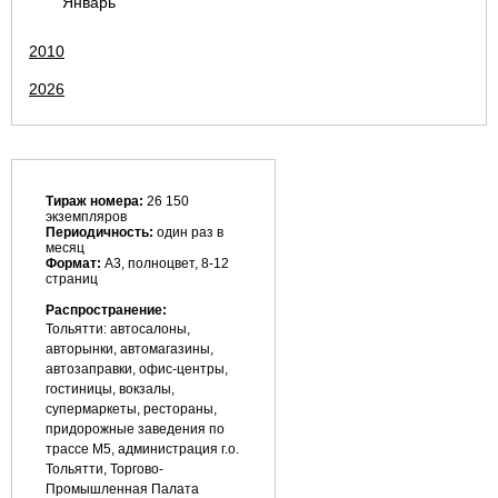
Январь
2010
2026
Тираж номера:
26 150
экземпляров
Периодичность:
один раз в
месяц
Формат:
А3, полноцвет, 8-12
страниц
Распространение:
Тольятти: автосалоны,
авторынки, автомагазины,
автозаправки, офис-центры,
гостиницы, вокзалы,
супермаркеты, рестораны,
придорожные заведения по
трассе М5, администрация г.о.
Тольятти, Торгово-
Промышленная Палата