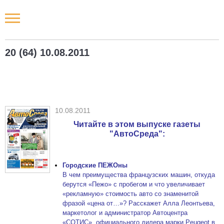
Новости РФ
20 (64) 10.08.2011
Городские новости
Новости компаний
10.08.2011
Наши мероприятия
Читайте в этом выпуске газеты
"АвтоСреда":
Статьи
Городские ПЕЖОны
В чем преимущества французских машин, откуда
берутся «Пежо» с пробегом и что увеличивает
«рекламную» стоимость авто со знаменитой
фразой «цена от…»? Расскажет Алла Леонтьева,
маркетолог и администратор Автоцентра
«СОТИС», официального дилера марки Peugeot в