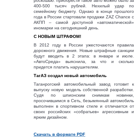
роскошью: приобрести такое авто можно было за
400-500 тысяч рублей. Нехилый удар по
семейному бюджету. Однако в конце прошлого
года в России стартовали продажи ZAZ Chance с
АКПП – самой доступной «автоматической»
иномарки на сегодняшний день.
С НОВЫМ ШТРАФОМ!
В 2012 году в России ужесточаются правила
дорожного движения. Новые штрафные санкции
будут вводить в 2 этапа: в январе и июле.
«АвтоСреда» выяснила, за что и сколько
придется платить нарушителям.
ТагАЗ создал новый автомобиль
Таганрогский автомобильный завод готовит к
выпуску новую модель собственной разработки.
Судя по шпионским снимкам новинки,
просочившимся в Сеть, безымянный автомобиль
выполнен в спортивном стиле и отличается от
своих российских «собратьев» агрессивным и
ярким дизайном.
Скачать в формате PDF