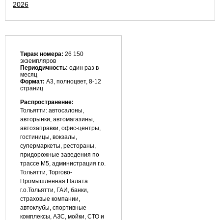
2026
Тираж номера:
26 150
экземпляров
Периодичность:
один раз в
месяц
Формат:
А3, полноцвет, 8-12
страниц
Распространение:
Тольятти: автосалоны,
авторынки, автомагазины,
автозаправки, офис-центры,
гостиницы, вокзалы,
супермаркеты, рестораны,
придорожные заведения по
трассе М5, администрация г.о.
Тольятти, Торгово-
Промышленная Палата
г.о.Тольятти, ГАИ, банки,
страховые компании,
автоклубы, спортивные
комплексы, АЗС, мойки, СТО и