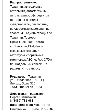
Распространение:
Тольятти: автосалоны,
авторынки, автомагазины,
автозаправки, офис-центры,
гостиницы, вокзалы,
супермаркеты, рестораны,
придорожные заведения по
трассе М5, администрация г.о.
Тольятти, Торгово-
Промышленная Палата
г.о.Тольятти, ГАИ, банки,
страховые компании,
автоклубы, спортивные
комплексы, АЗС, мойки, СТО и
пр. Подробный список — в
редакции, по запросу
Редакция:
г. Тольятти,
ул. Юбилейная, 1А. ТОЦ
Линкор, Офис 315
Тел.:
8 (8482) 55-18-33
Директор, гл. редактор:
Сергей Запивахин
8 (8482) 781-681
Шеф-редактор:
Константин
Присяжнюк
8 (8482) 55-18-