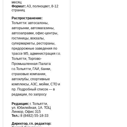
месяц
Формат:
А3, полноцвет, 8-12
страниц
Распространение:
Тольятти: автосалоны,
авторынки, автомагазины,
автозаправки, офис-центры,
гостиницы, вокзалы,
супермаркеты, рестораны,
придорожные заведения по
трассе М5, администрация г.о.
Тольятти, Торгово-
Промышленная Палата
г.о.Тольятти, ГАИ, банки,
страховые компании,
автоклубы, спортивные
комплексы, АЗС, мойки, СТО и
пр. Подробный список — в
редакции, по запросу
Редакция:
г. Тольятти,
ул. Юбилейная, 1А. ТОЦ
Линкор, Офис 315
Тел.:
8 (8482) 55-18-33
Директор, гл. редактор: