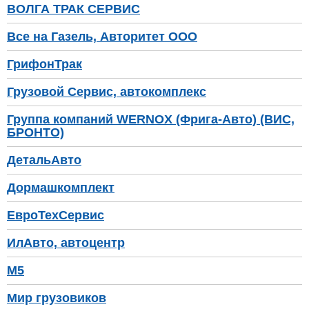
ВОЛГА ТРАК СЕРВИС
Все на Газель, Авторитет ООО
ГрифонТрак
Грузовой Cервис, автокомплекс
Группа компаний WERNOX (Фрига-Авто) (ВИС,
БРОНТО)
ДетальАвто
Дормашкомплект
ЕвроТехСервис
ИлАвто, автоцентр
М5
Мир грузовиков