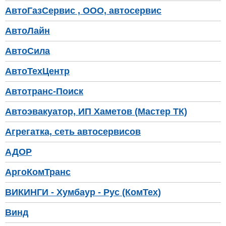
АвтоГазСервис , ООО, автосервис
АвтоЛайн
АвтоСила
АвтоТехЦентр
Автотранс-Поиск
Автоэвакуатор, ИП Хаметов (Мастер ТК)
Агрегатка, сеть автосервисов
АДОР
АргоКомТранс
ВИКИНГИ - Хумбаур - Рус (КомТех)
Винд