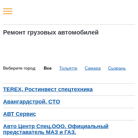
Новости РФ
Ремонт грузовых автомобилей
Городские новости
Новости компаний
Веберите город:
Все
Тольятти
Самара
Сызрань
Наши мероприятия
Статьи
TEREX, Ростинвест спецтехника
Авангардстрой, СТО
АВТ Сервис
Авто Центр Спец,ООО. Официальный
представатель МАЗ и ГАЗ.