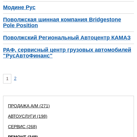
Модине Рус
Поволжская шинная компания Bridgestone
Pole Position
Поволжский Региональный Автоцентр КАМАЗ
РАФ, сервисный центр грузовых автомобилей
"РусАвтоФинанс"
2
1
ПРОДАЖА А/М (271)
АВТОУСЛУГИ (198)
СЕРВИС (268)