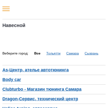
Новости РФ
Навесной
Городские новости
Новости компаний
Веберите город:
Все
Тольятти
Самара
Сызрань
Наши мероприятия
Статьи
As-Центр, ателье автотюнинга
Body car
Clubturbo - Магазин тюнинга Самара
Dragon-Сервис, технический центр