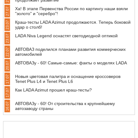
Ха! В этапе Первенства России по картингу наши взяли
27.07
"золото" и "серебро"!
Краш-тесты LADA Azimut продолжаются. Теперь боковой
23.07
удар о столб!
LADA Niva Legend оснастят светодиодной оптикой
23.07
АВТОВАЗ поделился планами развития коммерческих
22.07
автомобилей
АВТОВАЗу - 60! Самые-самые: факты о моделях LADA
20.07
Новыя цветовая палитра и оснащение кроссоверов
17.07
Tenet Plus L4 и Tenet Plus L6
Как LADA Azimut прошел краш-тесты?
17.07
АВТОВАЗу - 60! От строительства к крупнейшему
16.07
автозаводу страны