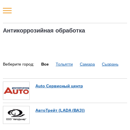
Новости РФ
Антикоррозийная обработка
Городские новости
Новости компаний
Веберите город:
Все
Тольятти
Самара
Сызрань
Наши мероприятия
Статьи
Auto Сервисный центр
АвтоТрейт (LADA (ВАЗ))