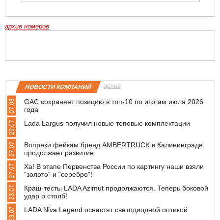
архив номеров
архив
НОВОСТИ КОМПАНИЙ
GAC сохраняет позицию в топ-10 по итогам июля 2026
07.08
года
Lada Largus получил новые топовые комплектации
29.07
Вопреки фейкам бренд AMBERTRUCK в Калининграде
27.07
продолжает развитие
Ха! В этапе Первенства России по картингу наши взяли
27.07
"золото" и "серебро"!
Краш-тесты LADA Azimut продолжаются. Теперь боковой
23.07
удар о столб!
LADA Niva Legend оснастят светодиодной оптикой
23.07