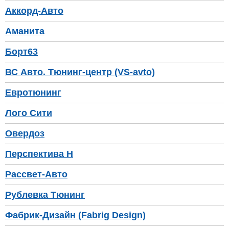
Аккорд-Авто
Аманита
Борт63
ВС Авто. Тюнинг-центр (VS-avto)
Евротюнинг
Лого Сити
Овердоз
Перспектива Н
Рассвет-Авто
Рублевка Тюнинг
Фабрик-Дизайн (Fabrig Design)