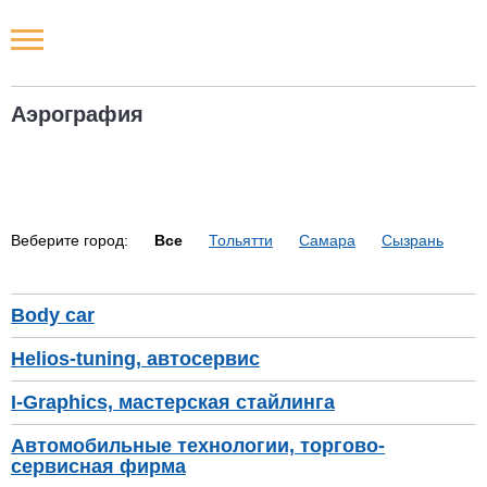
Новости РФ
Аэрография
Городские новости
Новости компаний
Веберите город:
Все
Тольятти
Самара
Сызрань
Наши мероприятия
Статьи
Body car
Helios-tuning, автосервис
I-Graphics, мастерская стайлинга
Автомобильные технологии, торгово-
сервисная фирма