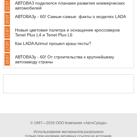
АВТОВАЗ поделился планами развития коммерческих
22.07
автомобилей
АВТОВАЗу - 60! Самые-самые: факты о моделях LADA
20.07
Новыя цветовая палитра и оснащение кроссоверов
17.07
Tenet Plus L4 и Tenet Plus L6
Как LADA Azimut прошел краш-тесты?
17.07
АВТОВАЗу - 60! От строительства к крупнейшему
16.07
автозаводу страны
© 1997—2026 ООО Компания «АвтоСреда»
Использование материалов разрешено
только при наличии активных ссылок на источник.