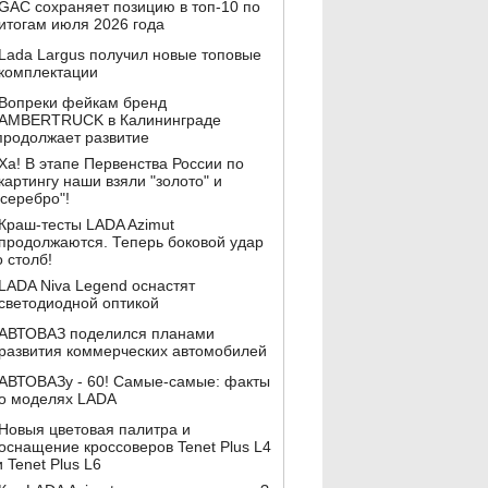
GAC сохраняет позицию в топ-10 по
итогам июля 2026 года
Lada Largus получил новые топовые
комплектации
Вопреки фейкам бренд
AMBERTRUCK в Калининграде
продолжает развитие
Ха! В этапе Первенства России по
картингу наши взяли "золото" и
"серебро"!
Краш-тесты LADA Azimut
продолжаются. Теперь боковой удар
о столб!
LADA Niva Legend оснастят
светодиодной оптикой
АВТОВАЗ поделился планами
развития коммерческих автомобилей
АВТОВАЗу - 60! Самые-самые: факты
о моделях LADA
Новыя цветовая палитра и
оснащение кроссоверов Tenet Plus L4
и Tenet Plus L6