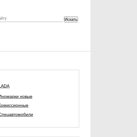
Искать
LADA
Иномарки новые
Комиссионные
Спецавтомобили