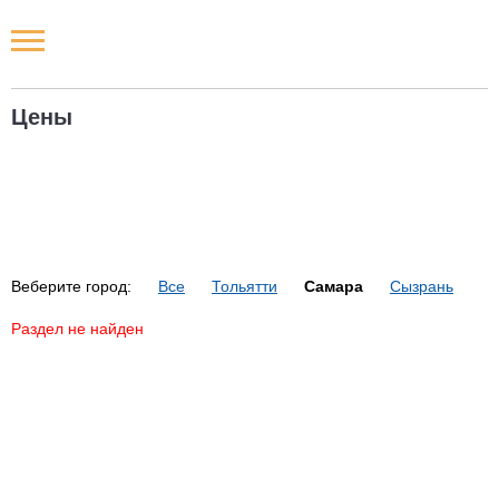
Новости РФ
Цены
Городские новости
Новости компаний
Наши мероприятия
Веберите город:
Все
Тольятти
Самара
Сызрань
Статьи
Раздел не найден