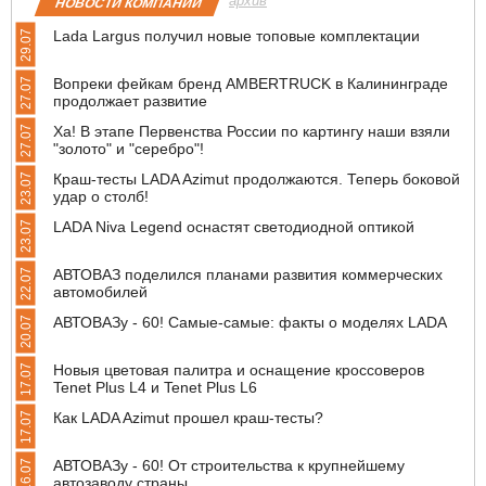
архив
НОВОСТИ КОМПАНИЙ
Lada Largus получил новые топовые комплектации
29.07
Вопреки фейкам бренд AMBERTRUCK в Калининграде
27.07
продолжает развитие
Ха! В этапе Первенства России по картингу наши взяли
27.07
"золото" и "серебро"!
Краш-тесты LADA Azimut продолжаются. Теперь боковой
23.07
удар о столб!
LADA Niva Legend оснастят светодиодной оптикой
23.07
АВТОВАЗ поделился планами развития коммерческих
22.07
автомобилей
АВТОВАЗу - 60! Самые-самые: факты о моделях LADA
20.07
Новыя цветовая палитра и оснащение кроссоверов
17.07
Tenet Plus L4 и Tenet Plus L6
Как LADA Azimut прошел краш-тесты?
17.07
АВТОВАЗу - 60! От строительства к крупнейшему
16.07
автозаводу страны