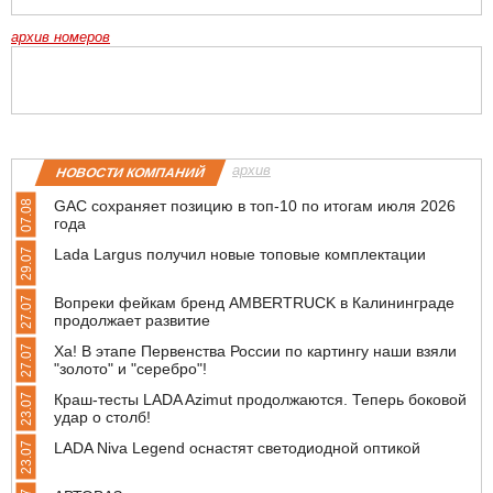
архив номеров
архив
НОВОСТИ КОМПАНИЙ
GAC сохраняет позицию в топ-10 по итогам июля 2026
07.08
года
Lada Largus получил новые топовые комплектации
29.07
Вопреки фейкам бренд AMBERTRUCK в Калининграде
27.07
продолжает развитие
Ха! В этапе Первенства России по картингу наши взяли
27.07
"золото" и "серебро"!
Краш-тесты LADA Azimut продолжаются. Теперь боковой
23.07
удар о столб!
LADA Niva Legend оснастят светодиодной оптикой
23.07