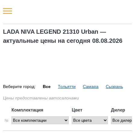
Новости РФ
LADA NIVA LEGEND 21310 Urban —
Городские новости
актуальные цены на сегодня 08.08.2026
Новости компаний
Наши мероприятия
Статьи
Веберите город:
Все
Тольятти
Самара
Сызрань
Цены предоставлены автосалонами
Комплектация
Цвет
Дилер
№