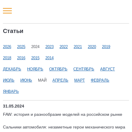
Новости РФ
Статьи
Городские новости
2026
2025
2024
2023
2022
2021
2020
2019
Новости компаний
2018
2016
2015
2014
Наши мероприятия
ДЕКАБРЬ
НОЯБРЬ
ОКТЯБРЬ
СЕНТЯБРЬ
АВГУСТ
ИЮЛЬ
ИЮНЬ
МАЙ
АПРЕЛЬ
МАРТ
ФЕВРАЛЬ
Статьи
ЯНВАРЬ
31.05.2024
FAW: история и разнообразие моделей на российском рынке
Сальники автомобиля: незаметные герои механического мира