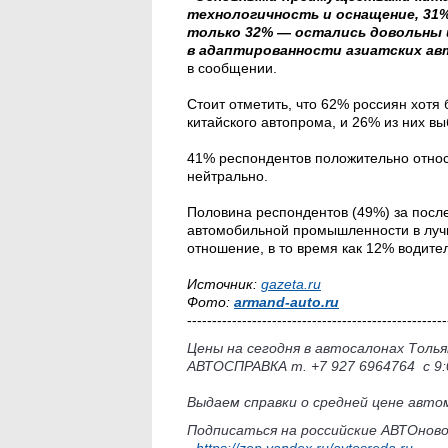
технологичность и оснащение, 31
только 32% — остались довольны 
в адаптированности азиатских авт
в сообщении.
Стоит отметить, что 62% россиян хотя
китайского автопрома, и 26% из них вы
41% респондентов положительно относ
нейтрально.
Половина респондентов (49%) за после
автомобильной промышленности в луч
отношение, в то время как 12% водит
Источник:
gazeta.ru
Фото:
armand-auto.ru
----------------------------------------------------
Цены на сегодня в автосалонах Тол
АВТОСПРАВКА т. +7 927 6964764 с 9:0
Выдаем справки о средней цене автом
Подписаться на российские АВТОнов
-
https://zen.yandex.ru/avtosreda.ru