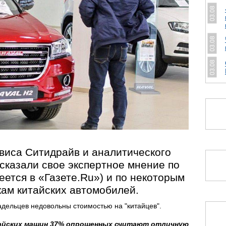
03.08
03.08
03.08
виса Ситидрайв и аналитического
сказали свое экспертное мнение по
ется в «Газете.Ru») и по некоторым
кам китайских автомобилей.
адельцев недовольны стоимостью на "китайцев".
йских машин 37% опрошенных считают отличную