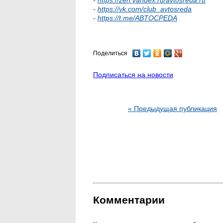
-
https://vk.com/club_avtosreda
-
https://t.me/ABTOCPEDA
Поделиться
Подписаться на новости
« Предыдущая публикация
Комментарии