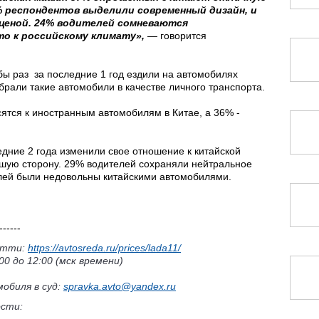
% респондентов выделили современный дизайн, и
ценой. 24% водителей сомневаются
о к российскому климату»,
— говорится
 бы раз за последние 1 год ездили на автомобилях
брали такие автомобили в качестве личного транспорта.
ятся к иностранным автомобилям в Китае, а 36% -
дние 2 года изменили свое отношение к китайской
шую сторону. 29% водителей сохраняли нейтральное
елей были недовольны китайскими автомобилями.
------
ьятти:
https://avtosreda.ru/prices/lada11/
0 до 12:00 (мск времени)
обиля в суд:
spravka.avto@yandex.ru
ости: