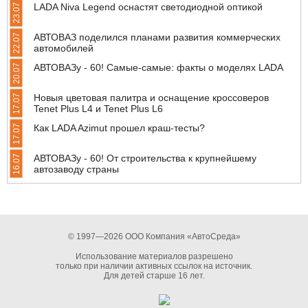
LADA Niva Legend оснастят светодиодной оптикой
23.07
АВТОВАЗ поделился планами развития коммерческих
22.07
автомобилей
АВТОВАЗу - 60! Самые-самые: факты о моделях LADA
20.07
Новыя цветовая палитра и оснащение кроссоверов
17.07
Tenet Plus L4 и Tenet Plus L6
Как LADA Azimut прошел краш-тесты?
17.07
АВТОВАЗу - 60! От строительства к крупнейшему
16.07
автозаводу страны
© 1997—2026 ООО Компания «АвтоСреда»
Использование материалов разрешено
только при наличии активных ссылок на источник.
Для детей старше 16 лет.