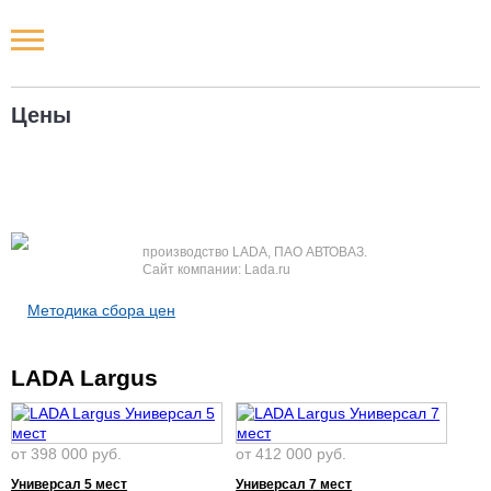
Новости РФ
Цены
Городские новости
Новости компаний
Наши мероприятия
производство LADA, ПАО АВТОВАЗ.
Сайт компании: Lada.ru
Статьи
Методика сбора цен
LADA Largus
от 398 000 руб.
от 412 000 руб.
Универсал 5 мест
Универсал 7 мест