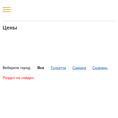
Новости РФ
Цены
Городские новости
Новости компаний
Наши мероприятия
Веберите город:
Все
Тольятти
Самара
Сызрань
Статьи
Раздел не найден