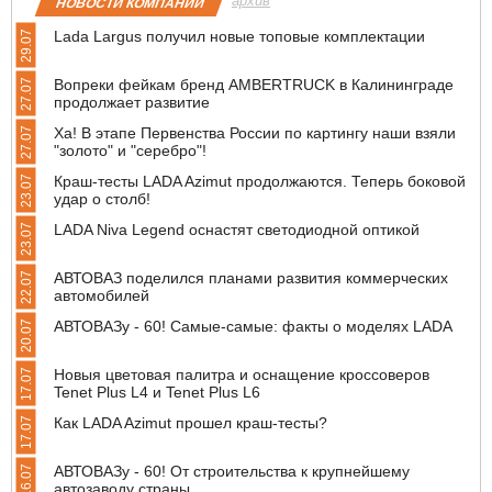
архив
НОВОСТИ КОМПАНИЙ
Lada Largus получил новые топовые комплектации
29.07
Вопреки фейкам бренд AMBERTRUCK в Калининграде
27.07
продолжает развитие
Ха! В этапе Первенства России по картингу наши взяли
27.07
"золото" и "серебро"!
Краш-тесты LADA Azimut продолжаются. Теперь боковой
23.07
удар о столб!
LADA Niva Legend оснастят светодиодной оптикой
23.07
АВТОВАЗ поделился планами развития коммерческих
22.07
автомобилей
АВТОВАЗу - 60! Самые-самые: факты о моделях LADA
20.07
Новыя цветовая палитра и оснащение кроссоверов
17.07
Tenet Plus L4 и Tenet Plus L6
Как LADA Azimut прошел краш-тесты?
17.07
АВТОВАЗу - 60! От строительства к крупнейшему
16.07
автозаводу страны