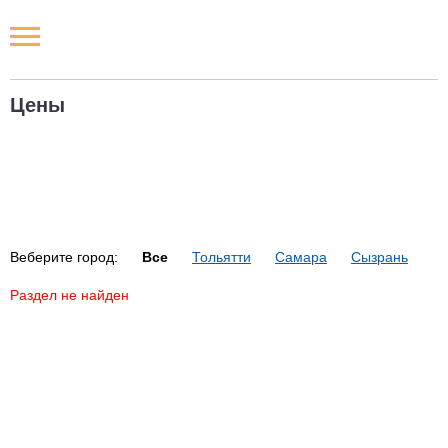
Новости РФ
Цены
Городские новости
Новости компаний
Наши мероприятия
Веберите город:
Все
Тольятти
Самара
Сызрань
Статьи
Раздел не найден