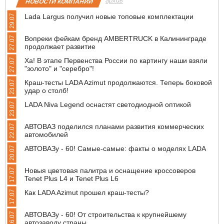
архив
НОВОСТИ КОМПАНИЙ
Lada Largus получил новые топовые комплектации
29.07
Вопреки фейкам бренд AMBERTRUCK в Калининграде
27.07
продолжает развитие
Ха! В этапе Первенства России по картингу наши взяли
27.07
"золото" и "серебро"!
Краш-тесты LADA Azimut продолжаются. Теперь боковой
23.07
удар о столб!
LADA Niva Legend оснастят светодиодной оптикой
23.07
АВТОВАЗ поделился планами развития коммерческих
22.07
автомобилей
АВТОВАЗу - 60! Самые-самые: факты о моделях LADA
20.07
Новыя цветовая палитра и оснащение кроссоверов
17.07
Tenet Plus L4 и Tenet Plus L6
Как LADA Azimut прошел краш-тесты?
17.07
АВТОВАЗу - 60! От строительства к крупнейшему
16.07
автозаводу страны