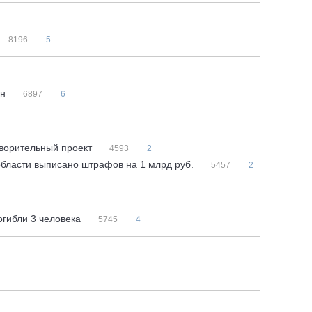
8196
5
ин
6897
6
творительный проект
4593
2
бласти выписано штрафов на 1 млрд руб.
5457
2
огибли 3 человека
5745
4