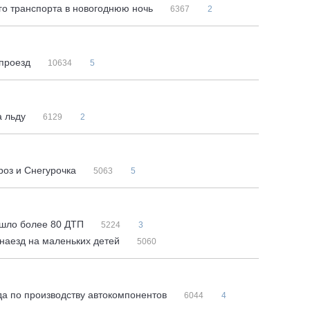
го транспорта в новогоднюю ночь
6367
2
 проезд
10634
5
а льду
6129
2
роз и Снегурочка
5063
5
зошло более 80 ДТП
5224
3
 наезд на маленьких детей
5060
да по производству автокомпонентов
6044
4