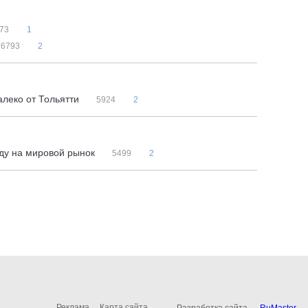
73
1
6793
2
леко от Тольятти
5924
2
оду на мировой рынок
5499
2
Реклама
Карта сайта