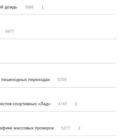
ной дождь
5886
1
5877
на пешеходных переходах
5704
 тестов спортивных «Лад»
4747
2
рафике массовых проверок
5277
2