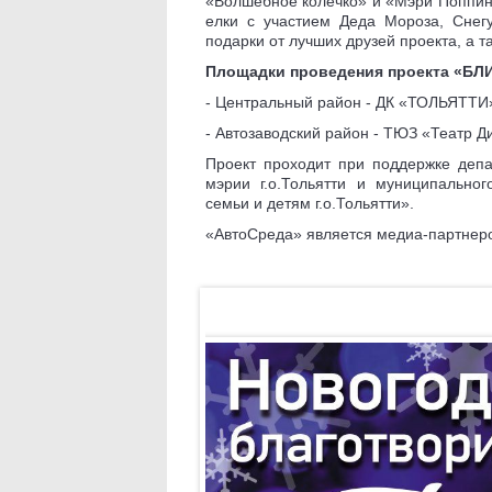
«Волшебное колечко» и «Мэри Поппин
елки с участием Деда Мороза, Снегу
подарки от лучших друзей проекта, а т
Площадки проведения проекта «БЛ
- Центральный район - ДК «ТОЛЬЯТТИ»,
- Автозаводский район - ТЮЗ «Театр Ди
Проект проходит при поддержке депа
мэрии г.о.Тольятти и муниципально
семьи и детям г.о.Тольятти».
«АвтоСреда» является медиа-партнер