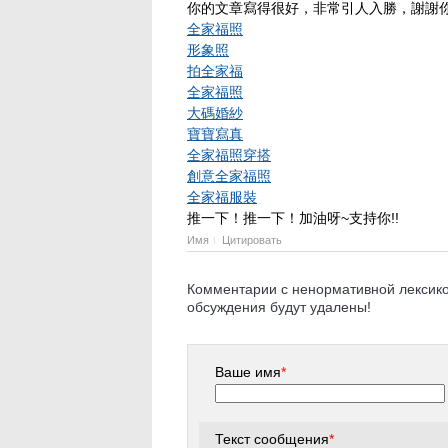
你的文章寫得很好，非常引人入勝，謝謝你
全家福照
形象照
拍全家福
全家福照
大碼婚紗
寶寶寫真
全家福照穿搭
創意全家福照
全家福服裝
推一下！推一下！加油呀~支持你!!
Имя
Цитировать
Комментарии с ненормативной лексикой
обсуждения будут удалены!
Ваше имя
*
Текст сообщения
*