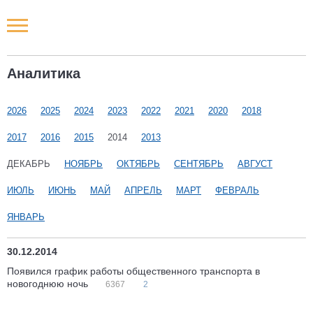
Новости РФ
Аналитика
Городские новости
2026
2025
2024
2023
2022
2021
2020
2018
Новости компаний
2017
2016
2015
2014
2013
Наши мероприятия
ДЕКАБРЬ
НОЯБРЬ
ОКТЯБРЬ
СЕНТЯБРЬ
АВГУСТ
ИЮЛЬ
ИЮНЬ
МАЙ
АПРЕЛЬ
МАРТ
ФЕВРАЛЬ
Статьи
ЯНВАРЬ
30.12.2014
Появился график работы общественного транспорта в
новогоднюю ночь
6367
2