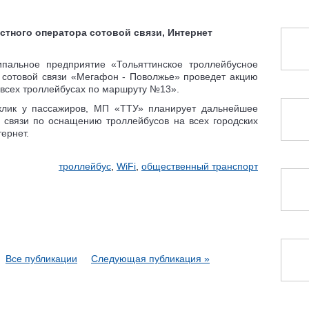
стного оператора сотовой связи, Интернет
пальное предприятие «Тольяттинское троллейбусное
 сотовой связи «Мегафон - Поволжье» проведет акцию
 всех троллейбусах по маршруту №13».
тклик у пассажиров, МП «ТТУ» планирует дальнейшее
й связи по оснащению троллейбусов на всех городских
ернет.
троллейбус
,
WiFi
,
общественный транспорт
Все публикации
Следующая публикация »