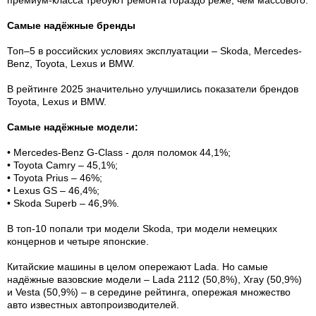
премиум-класса требуют ремонта гораздо реже, чем массового.
Самые надёжные бренды
Топ–5 в российских условиях эксплуатации – Skoda, Mercedes-
Benz, Toyota, Lexus и BMW.
В рейтинге 2025 значительно улучшились показатели брендов
Toyota, Lexus и BMW.
Самые надёжные модели:
• Mercedes-Benz G-Class - доля поломок 44,1%;
• Toyota Camry – 45,1%;
• Toyota Prius – 46%;
• Lexus GS – 46,4%;
• Skoda Superb – 46,9%.
В топ-10 попали три модели Skoda, три модели немецких
концернов и четыре японские.
Китайские машины в целом опережают Lada. Но самые
надёжные вазовские модели – Lada 2112 (50,8%), Xray (50,9%)
и Vesta (50,9%) – в середине рейтинга, опережая множество
авто известных автопроизводителей.