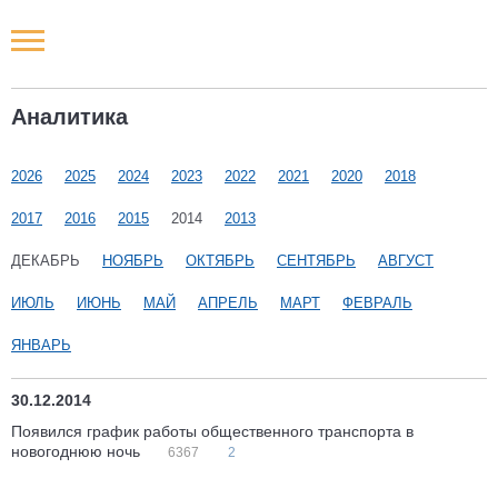
Новости РФ
Аналитика
Городские новости
2026
2025
2024
2023
2022
2021
2020
2018
Новости компаний
2017
2016
2015
2014
2013
Наши мероприятия
ДЕКАБРЬ
НОЯБРЬ
ОКТЯБРЬ
СЕНТЯБРЬ
АВГУСТ
ИЮЛЬ
ИЮНЬ
МАЙ
АПРЕЛЬ
МАРТ
ФЕВРАЛЬ
Статьи
ЯНВАРЬ
30.12.2014
Появился график работы общественного транспорта в
новогоднюю ночь
6367
2