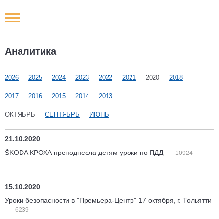
Новости РФ
Аналитика
Городские новости
2026
2025
2024
2023
2022
2021
2020
2018
Новости компаний
2017
2016
2015
2014
2013
Наши мероприятия
ОКТЯБРЬ
СЕНТЯБРЬ
ИЮНЬ
Статьи
21.10.2020
ŠKODA КРОХА преподнесла детям уроки по ПДД
10924
15.10.2020
Уроки безопасности в "Премьера-Центр" 17 октября, г. Тольятти
6239