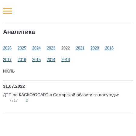
Новости РФ
Аналитика
Городские новости
2026
2025
2024
2023
2022
2021
2020
2018
Новости компаний
2017
2016
2015
2014
2013
Наши мероприятия
ИЮЛЬ
Статьи
31.07.2022
ДТП по КАСКО/ОСАГО в Самарской области за полугодье
7717
2