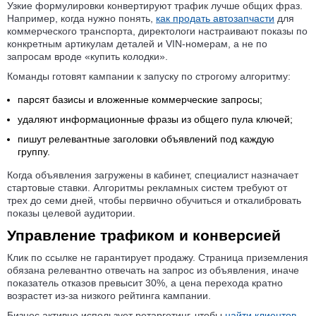
Узкие формулировки конвертируют трафик лучше общих фраз.
Например, когда нужно понять,
как продать автозапчасти
для
коммерческого транспорта, директологи настраивают показы по
конкретным артикулам деталей и VIN-номерам, а не по
запросам вроде «купить колодки».
Команды готовят кампании к запуску по строгому алгоритму:
парсят базисы и вложенные коммерческие запросы;
удаляют информационные фразы из общего пула ключей;
пишут релевантные заголовки объявлений под каждую
группу.
Когда объявления загружены в кабинет, специалист назначает
стартовые ставки. Алгоритмы рекламных систем требуют от
трех до семи дней, чтобы первично обучиться и откалибровать
показы целевой аудитории.
Управление трафиком и конверсией
Клик по ссылке не гарантирует продажу. Страница приземления
обязана релевантно отвечать на запрос из объявления, иначе
показатель отказов превысит 30%, а цена перехода кратно
возрастет из-за низкого рейтинга кампании.
Бизнес активно использует ретаргетинг, чтобы
найти клиентов
,