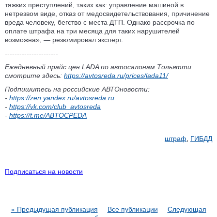
тяжких преступлений, таких как: управление машиной в
нетрезвом виде, отказ от медосвидетельствования, причинение
вреда человеку, бегство с места ДТП. Однако рассрочка по
оплате штрафа на три месяца для таких нарушителей
возможна», — резюмировал эксперт.
----------------------
Ежедневный прайс цен LADA по автосалонам Тольятти
смотрите здесь:
https://avtosreda.ru/prices/lada11/
Подпишитесь на российские АВТОновости:
-
https://zen.yandex.ru/avtosreda.ru
-
https://vk.com/club_avtosreda
-
https://t.me/ABTOCPEDA
штраф
,
ГИБДД
Подписаться на новости
« Предыдущая публикация
Все публикации
Следующая