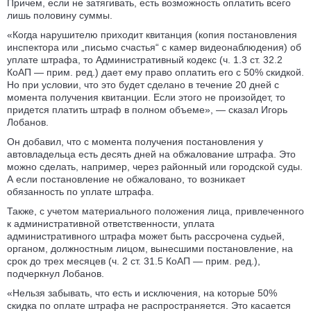
Причем, если не затягивать, есть возможность оплатить всего
лишь половину суммы.
«Когда нарушителю приходит квитанция (копия постановления
инспектора или „письмо счастья“ с камер видеонаблюдения) об
уплате штрафа, то Административный кодекс (ч. 1.3 ст. 32.2
КоАП — прим. ред.) дает ему право оплатить его с 50% скидкой.
Но при условии, что это будет сделано в течение 20 дней с
момента получения квитанции. Если этого не произойдет, то
придется платить штраф в полном объеме», — сказал Игорь
Лобанов.
Он добавил, что с момента получения постановления у
автовладельца есть десять дней на обжалование штрафа. Это
можно сделать, например, через районный или городской суды.
А если постановление не обжаловано, то возникает
обязанность по уплате штрафа.
Также, с учетом материального положения лица, привлеченного
к административной ответственности, уплата
административного штрафа может быть рассрочена судьей,
органом, должностным лицом, вынесшими постановление, на
срок до трех месяцев (ч. 2 ст. 31.5 КоАП — прим. ред.),
подчеркнул Лобанов.
«Нельзя забывать, что есть и исключения, на которые 50%
скидка по оплате штрафа не распространяется. Это касается