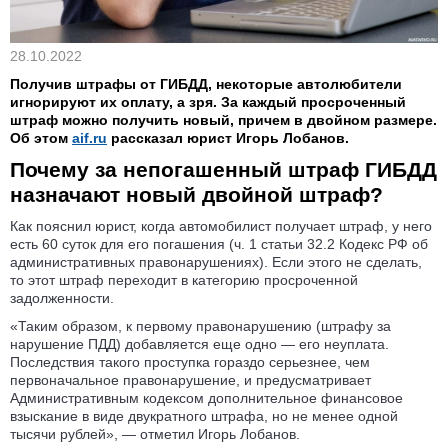
28.10.2022
Получив штрафы от ГИБДД, некоторые автолюбители
игнорируют их оплату, а зря. За каждый просроченный
штраф можно получить новый, причем в двойном размере.
Об этом
aif.ru
рассказал
юрист Игорь Лобанов.
Почему за непогашенный штраф ГИБДД
назначают новый двойной штраф?
Как пояснил юрист, когда автомобилист получает штраф, у него
есть 60 суток для его погашения (ч. 1 статьи 32.2 Кодекс РФ об
административных правонарушениях). Если этого не сделать,
то этот штраф переходит в категорию просроченной
задолженности.
«Таким образом, к первому правонарушению (штрафу за
нарушение ПДД) добавляется еще одно — его неуплата.
Последствия такого проступка гораздо серьезнее, чем
первоначальное правонарушение, и предусматривает
Административным кодексом дополнительное финансовое
взыскание в виде двукратного штрафа, но не менее одной
тысячи рублей», — отметил Игорь Лобанов.