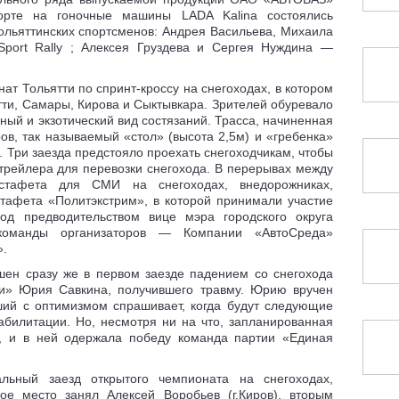
орте на гоночные машины LADA Kalina состоялись
ольяттинских спортсменов: Андрея Васильева, Михаила
port Rally ; Алексея Груздева и Сергея Нуждина —
т Тольятти по спринт-кроссу на снегоходах, в котором
тти, Самары, Кирова и Сыктывкара. Зрителей обуревало
ный и экзотический вид состязаний. Трасса, начиненная
в, так называемый «стол» (высота 2,5м) и «гребенка»
. Три заезда предстояло проехать снегоходчикам, чтобы
 трейлера для перевозки снегохода. В перерывах между
стафета для СМИ на снегоходах, внедорожниках,
стафета «Политэкстрим», в которой принимали участие
од предводительством вице мэра городского округа
команды организаторов — Компании «АвтоСреда»
».
ен сразу же в первом заезде падением со снегохода
и» Юрия Савкина, получившего травму. Юрию вручен
ший с оптимизмом спрашивает, когда будут следующие
абилитации. Но, несмотря ни на что, запланированная
ь, и в ней одержала победу команда партии «Единая
ьный заезд открытого чемпионата на снегоходах,
ое место занял Алексей Воробьев (г.Киров), вторым