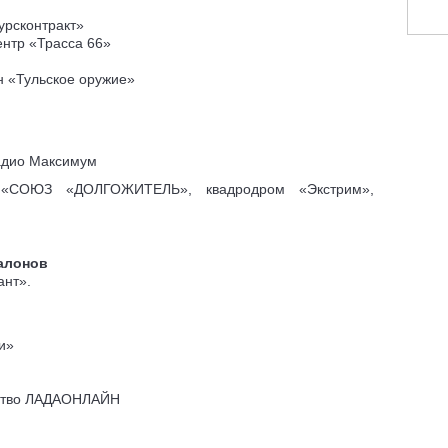
урсконтракт»
нтр «Трасса 66»
н «Тульское оружие»
адио Максимум
 «СОЮЗ «ДОЛГОЖИТЕЛЬ», квадродром «Экстрим»,
алонов
ант».
и»
тство ЛАДАОНЛАЙН