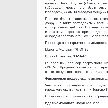
приехал Павел Якушев (г.Самара), на
(г.Самара). Кроме того, были отм
к победе!», «Самый молодой гонщик» 
Горячие блины, шашлыки, прокат ква
добру!», а также тест-драйвы и тест-
и спортивного действа. Проводы зи
и розыгрыш ценных призов для зри
аккордом спортивного шоу «Белая горя
Пресс-центр открытого чемпионата 
Марина Мельник, 76-59-95
Ирина Новикова, 30-56-61
Генеральный спонсор спортивного ш
«BRP». Продажа гарантия и сервис
соответствующего снаряжения и аксес
Финансовая поддержка чемпионата
Чемпионат проводится при поддер
городского округа Тольятти и Торгов
Организаторы: Компания «АвтоСреда» 
Идея чемпионата
Игоря Кряжева