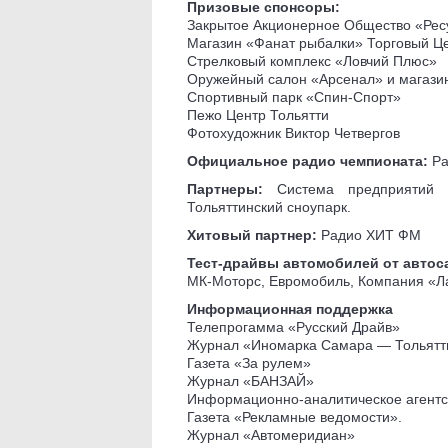
Призовые спонсоры:
Закрытое Акционерное Общество «Рес
Магазин «Фанат рыбалки» Торговый Це
Стрелковый комплекс «Ловчий Плюс»
Оружейный салон «Арсенал» и магази
Спортивный парк «Спин-Спорт»
Пежо Центр Тольятти
Фотохудожник Виктор Четвергов
Официальное радио чемпионата:
Р
Партнеры:
Система предприятий
Тольяттинский сноупарк.
Хитовый партнер:
Радио ХИТ ФМ
Тест-драйвы автомобилей от автос
МК-Моторс, Евромобиль, Компания «Л
Информационная поддержка
Телепрогамма «Русский Драйв»
Журнал «Иномарка Самара — Тольятт
Газета «За рулем»
Журнал «БАНЗАЙ»
Информационно-аналитическое аген
Газета «Рекламные ведомости».
Журнал «Автомеридиан»