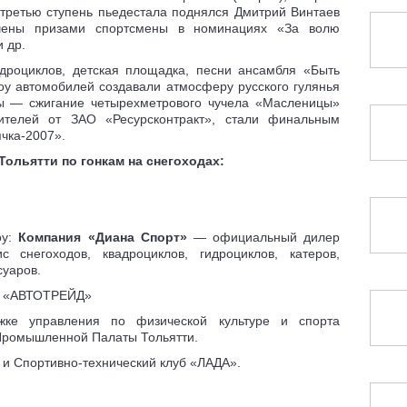
 третью ступень пьедестала поднялся Дмитрий Винтаев
ечены призами спортсмены в номинациях «За волю
и др.
дроциклов, детская площадка, песни ансамбля «Быть
шоу автомобилей создавали атмосферу русского гулянья
мы — сжигание четырехметрового чучела «Масленицы»
телей от ЗАО «Ресурсконтракт», стали финальным
чка-2007».
Тольятти по гонкам на снегоходах:
оу:
Компания «Диана Спорт»
— официальный дилер
 снегоходов, квадроциклов, гидроциклов, катеров,
суаров.
:
«АВТОТРЕЙД»
жке управления по физической культуре и спорта
о-Промышленной Палаты Тольятти.
и Спортивно-технический клуб «ЛАДА».