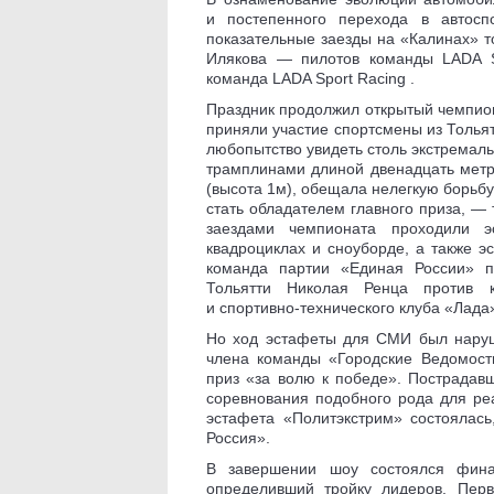
и постепенного перехода в автосп
показательные заезды на «Калинах» т
Илякова — пилотов команды LADA S
команда LADA Sport Racing .
Праздник продолжил открытый чемпиона
приняли участие спортсмены из Толья
любопытство увидеть столь экстремаль
трамплинами длиной двенадцать метро
(высота 1м), обещала нелегкую борьбу
стать обладателем главного приза, —
заездами чемпионата проходили э
квадроциклах и сноуборде, а также э
команда партии «Единая России» п
Тольятти Николая Ренца против 
и спортивно-технического клуба «Лада
Но ход эстафеты для СМИ был наруш
члена команды «Городские Ведомост
приз «за волю к победе». Пострадав
соревнования подобного рода для ре
эстафета «Политэкстрим» состоялас
Россия».
В завершении шоу состоялся финал
определивший тройку лидеров. Перв