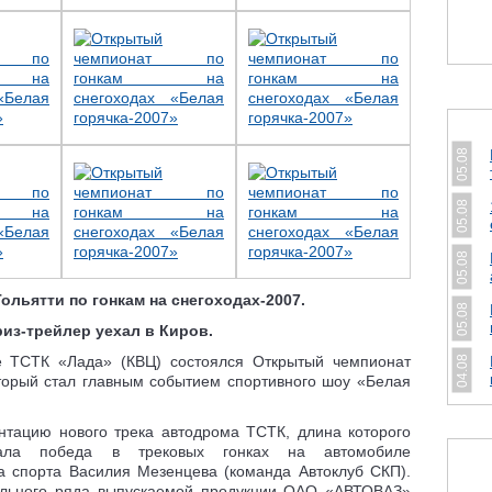
05.08
05.08
05.08
льятти по гонкам на снегоходах-2007.
05.08
из-трейлер уехал в Киров.
е ТСТК «Лада» (КВЦ) состоялся Открытый чемпионат
04.08
оторый стал главным событием спортивного шоу «Белая
нтацию нового трека автодрома ТСТК, длина которого
вала победа в трековых гонках на автомобиле
ра спорта Василия Мезенцева (команда Автоклуб СКП).
ильного ряда выпускаемой продукции ОАО «АВТОВАЗ»