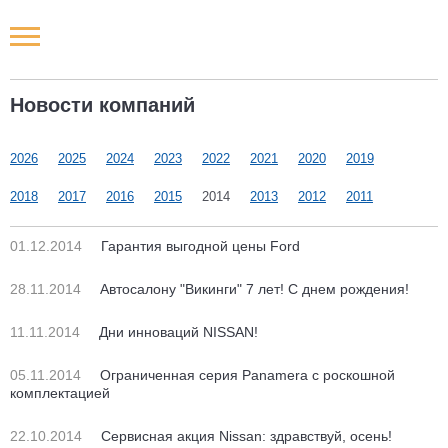
Новости РФ
Новости компаний
Городские новости
2026
2025
2024
2023
2022
2021
2020
2019
Новости компаний
2018
2017
2016
2015
2014
2013
2012
2011
Наши мероприятия
01.12.2014
Гарантия выгодной цены Ford
Статьи
28.11.2014
Автосалону "Викинги" 7 лет! С днем рождения!
11.11.2014
Дни инноваций NISSAN!
05.11.2014
Ограниченная серия Panamera с роскошной
комплектацией
22.10.2014
Сервисная акция Nissan: здравствуй, осень!