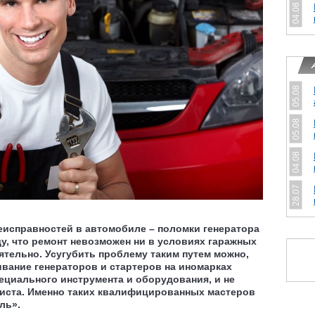
04.08
05.08
05.08
04.08
28.07
еисправностей в автомобиле – поломки генератора
ду, что ремонт невозможен ни в условиях гаражных
оятельно. Усугубить проблему таким путем можно,
ивание генераторов и стартеров на иномарках
ециального инструмента и оборудования, и не
иста. Именно таких квалифицированных мастеров
ль».