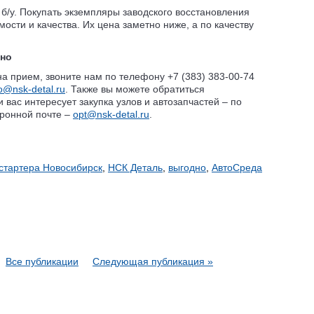
 б/у. Покупать экземпляры заводского восстановления
мости и качества. Их цена заметно ниже, а по качеству
ьно
на прием, звоните нам по телефону +7 (383) 383-00-74
fo@nsk-detal.ru
. Также вы можете обратиться
 вас интересует закупка узлов и автозапчастей – по
тронной почте –
opt@nsk-detal.ru
.
 стартера Новосибирск
,
НСК Деталь
,
выгодно
,
АвтоСреда
Все публикации
Следующая публикация »