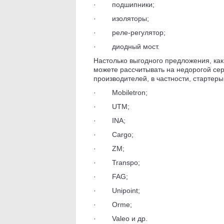
· подшипники;
· изоляторы;
· реле-регулятор;
· диодный мост.
Настолько выгодного предложения, как 
можете рассчитывать на недорогой се
производителей, в частности, стартеры
· Mobiletron;
· UTM;
· INA;
· Cargo;
· ZM;
· Transpo;
· FAG;
· Unipoint;
· Orme;
· Valeo и др.