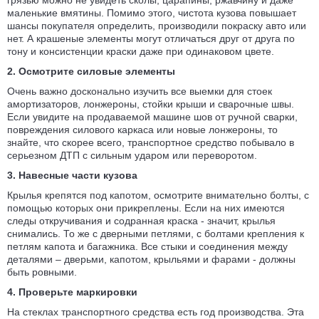
грязью можно не увидеть сколы, царапины, ржавчину и даже
маленькие вмятины. Помимо этого, чистота кузова повышает
шансы покупателя определить, производили покраску авто или
нет. А крашеные элементы могут отличаться друг от друга по
тону и консистенции краски даже при одинаковом цвете.
2. О
смотрите силовые элементы
Очень важно досконально изучить все выемки для стоек
амортизаторов, лонжероны, стойки крыши и сварочные швы.
Если увидите на продаваемой машине шов от ручной сварки,
повреждения силового каркаса или новые лонжероны, то
знайте, что скорее всего, транспортное средство побывало в
серьезном ДТП с сильным ударом или переворотом.
3. Н
авесные части кузова
Крылья крепятся под капотом, осмотрите внимательно болты, с
помощью которых они прикреплены. Если на них имеются
следы откручивания и содранная краска - значит, крылья
снимались. То же с дверными петлями, с болтами крепления к
петлям капота и багажника. Все стыки и соединения между
деталями – дверьми, капотом, крыльями и фарами - должны
быть ровными.
4. Проверьте маркировки
На стеклах транспортного средства есть год производства. Эта