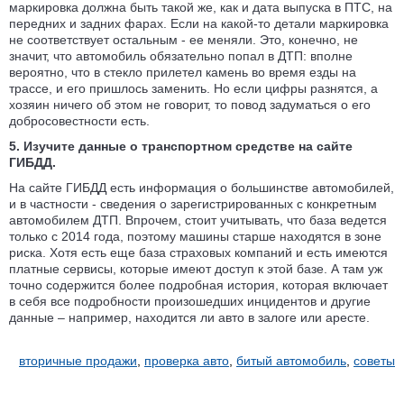
маркировка должна быть такой же, как и дата выпуска в ПТС, на
передних и задних фарах. Если на какой-то детали маркировка
не соответствует остальным - ее меняли. Это, конечно, не
значит, что автомобиль обязательно попал в ДТП: вполне
вероятно, что в стекло прилетел камень во время езды на
трассе, и его пришлось заменить. Но если цифры разнятся, а
хозяин ничего об этом не говорит, то повод задуматься о его
добросовестности есть.
5. Изучите данные о транспортном средстве на сайте
ГИБДД.
На сайте ГИБДД есть информация о большинстве автомобилей,
и в частности - сведения о зарегистрированных с конкретным
автомобилем ДТП. Впрочем, стоит учитывать, что база ведется
только с 2014 года, поэтому машины старше находятся в зоне
риска. Хотя есть еще база страховых компаний и есть имеются
платные сервисы, которые имеют доступ к этой базе. А там уж
точно содержится более подробная история, которая включает
в себя все подробности произошедших инцидентов и другие
данные – например, находится ли авто в залоге или аресте.
вторичные продажи
,
проверка авто
,
битый автомобиль
,
советы