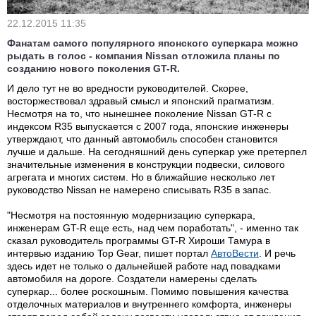
22.12.2015 11:35
Фанатам самого популярного японского суперкара можно
рыдать в голос - компания Nissan отложила планы по
созданию нового поколения GT-R.
И дело тут не во вредности руководителей. Скорее,
восторжествовал здравый смысл и японский прагматизм.
Несмотря на то, что нынешнее поколение Nissan GT-R с
индексом R35 выпускается с 2007 года, японские инженеры
утверждают, что данный автомобиль способен становится
лучше и дальше. На сегодняшний день суперкар уже претерпел
значительные изменения в конструкции подвески, силового
агрегата и многих систем. Но в ближайшие несколько лет
руководство Nissan не намерено списывать R35 в запас.
"Несмотря на постоянную модернизацию суперкара,
инженерам GT-R еще есть, над чем поработать", - именно так
сказал руководитель программы GT-R Хироши Тамура в
интервью изданию Top Gear, пишет портал
АвтоВести
. И речь
здесь идет не только о дальнейшей работе над повадками
автомобиля на дороге. Создатели намерены сделать
суперкар... более роскошным. Помимо повышения качества
отделочных материалов и внутреннего комфорта, инженеры