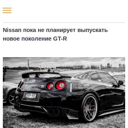
Новости РФ
Nissan пока не планирует выпускать
Городские новости
новое поколение GT-R
Новости компаний
Наши мероприятия
Статьи