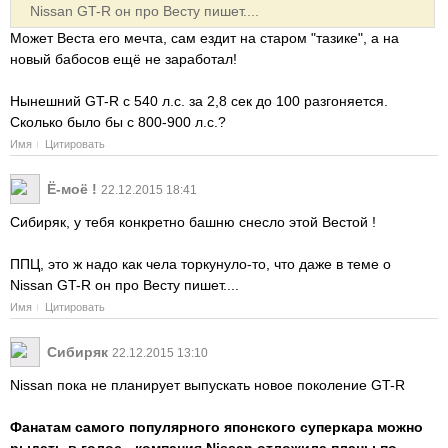
Nissan GT-R он про Весту пишет....
Может Веста его мечта, сам ездит на старом "тазике", а на
новый бабосов ещё не заработал!
Нынешний GT-R с 540 л.с. за 2,8 сек до 100 разгоняется.
Сколько было бы с 800-900 л.с.?
Имя
Цитировать
Ё-моё !
22.12.2015 18:41
Сибиряк, у тебя конкретно башню снесло этой Вестой !
ППЦ, это ж надо как чела торкунуло-то, что даже в теме о
Nissan GT-R он про Весту пишет....
Имя
Цитировать
Сибиряк
22.12.2015 13:10
Nissan пока не планирует выпускать новое поколение GT-R
Фанатам самого популярного японского суперкара можно
рыдать в голос - компания Nissan отложила планы по