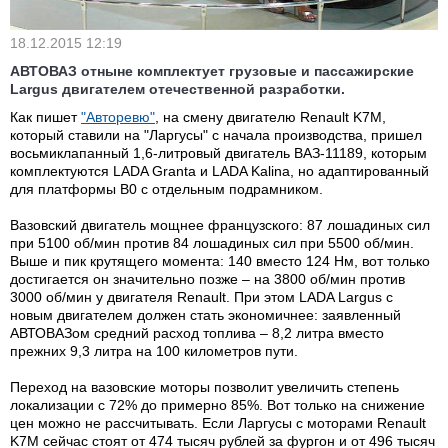
18.12.2015 12:19
АВТОВАЗ отныне комплектует грузовые и пассажирские
Largus двигателем отечественной разработки.
Как пишет
"Авторевю"
, на смену двигателю Renault K7M,
который ставили на "Ларгусы" с начала производства, пришел
восьмиклапанный 1,6-литровый двигатель ВАЗ-11189, которым
комплектуются LADA Granta и LADA Kalina, но адаптированный
для платформы B0 с отдельным подрамником.
Вазовский двигатель мощнее французского: 87 лошадиных сил
при 5100 об/мин против 84 лошадиных сил при 5500 об/мин.
Выше и пик крутящего момента: 140 вместо 124 Нм, вот только
достигается он значительно позже – на 3800 об/мин против
3000 об/мин у двигателя Renault. При этом LADA Largus с
новым двигателем должен стать экономичнее: заявленный
АВТОВАЗом средний расход топлива – 8,2 литра вместо
прежних 9,3 литра на 100 километров пути.
Переход на вазовские моторы позволит увеличить степень
локализации с 72% до примерно 85%. Вот только на снижение
цен можно не рассчитывать. Если Ларгусы с моторами Renault
K7M сейчас стоят от 474 тысяч рублей за фургон и от 496 тысяч