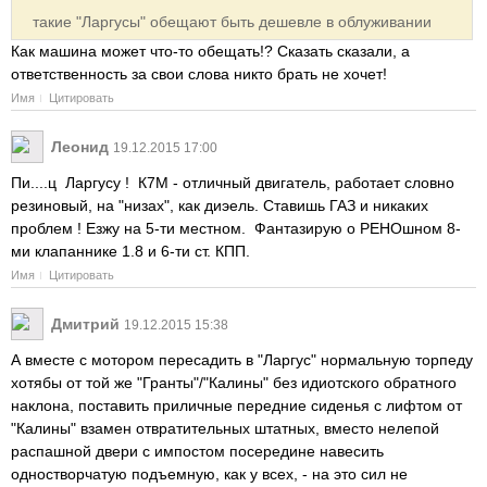
такие "Ларгусы" обещают быть дешевле в облуживании
Как машина может что-то обещать!? Сказать сказали, а
ответственность за свои слова никто брать не хочет!
Имя
Цитировать
Леонид
19.12.2015 17:00
Пи....ц Ларгусу ! К7М - отличный двигатель, работает словно
резиновый, на "низах", как диэель. Ставишь ГАЗ и никаких
проблем ! Езжу на 5-ти местном. Фантазирую о РЕНОшном 8-
ми клапаннике 1.8 и 6-ти ст. КПП.
Имя
Цитировать
Дмитрий
19.12.2015 15:38
А вместе с мотором пересадить в "Ларгус" нормальную торпеду
хотябы от той же "Гранты"/"Калины" без идиотского обратного
наклона, поставить приличные передние сиденья с лифтом от
"Калины" взамен отвратительных штатных, вместо нелепой
распашной двери с импостом посередине навесить
одностворчатую подъемную, как у всех, - на это сил не