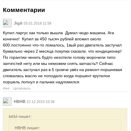
Комментарии
Jigit
05.01.2016 11:58
Купил ларгус как только вышла Думал чюдо машина. Ага
конечно! Купил за 450 тысяч рублей вложил около
600.постоянно что-то ломалось, 1вый раз двигатель застучал
буквально через 2 месяца покупки сказали, что кондиционер!
По горантии ченить будто нехотели голову морочили типо
запчпстей нету или мы неможем снять запчасть!! Сейчас
двигатель застучал раз в 5 громче увёз на ремонт-поршневая
сломалась масло не поподало когда поршент крутилои
поршель лопнул и пальчик надломился.
Имя
Цитировать
HBHB
22.12.2015 10:36
ЫгЫ пишет:
HBHB пишет: