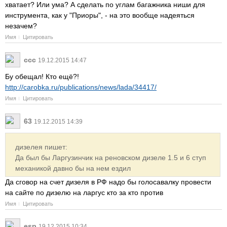
хватает? Или ума? А сделать по углам багажника ниши для
инструмента, как у "Приоры", - на это вообще надеяться
незачем?
Имя
Цитировать
ссс
19.12.2015 14:47
Бу обещал! Кто ещё?!
http://carobka.ru/publications/news/lada/34417/
Имя
Цитировать
63
19.12.2015 14:39
дизелея пишет:
Да был бы Ларгузинчик на реновском дизеле 1.5 и 6 ступ
механикой давно бы на нем ездил
Да сговор на счет дизеля в РФ надо бы голосавалку провести
на сайте по дизелю на ларгус кто за кто против
Имя
Цитировать
esp
19.12.2015 10:34