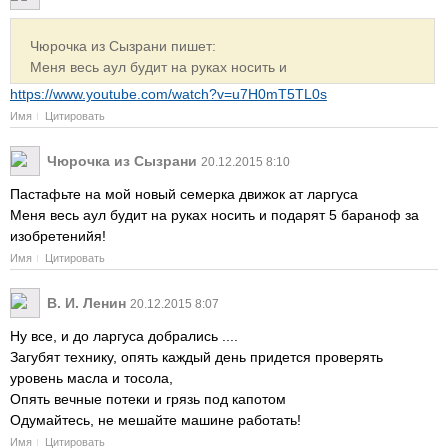
Чюрочка из Сызрани пишет:
Меня весь аул будит на руках носить и
https://www.youtube.com/watch?v=u7H0mT5TL0s
Имя
Цитировать
Чюрочка из Сызрани
20.12.2015 8:10
Пастафьте на мой новый семерка движок ат ларгуса
Меня весь аул будит на руках носить и подарят 5 бараноф за
изобретенийя!
Имя
Цитировать
В. И. Ленин
20.12.2015 8:07
Ну все, и до ларгуса добрались ....
Загубят технику, опять каждый день придется проверять
уровень масла и тосола,
Опять вечные потеки и грязь под капотом
Одумайтесь, не мешайте машине работать!
Имя
Цитировать