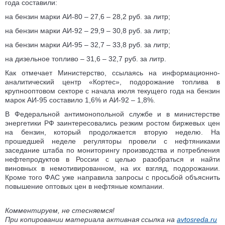
года составили:
на бензин марки АИ-80 – 27,6 – 28,2 руб. за литр;
на бензин марки АИ-92 – 29,9 – 30,8 руб. за литр;
на бензин марки АИ-95 – 32,7 – 33,8 руб. за литр;
на дизельное топливо – 31,6 – 32,7 руб. за литр.
Как отмечает Министерство, ссылаясь на информационно-
аналитический центр «Кортес», подорожание топлива в
крупнооптовом секторе с начала июля текущего года на бензин
марок АИ-95 составило 1,6% и АИ-92 – 1,8%.
В Федеральной антимонопольной службе и в министерстве
энергетики РФ заинтересовались резким ростом биржевых цен
на бензин, который продолжается вторую неделю. На
прошедшей неделе регуляторы провели с нефтяниками
заседание штаба по мониторингу производства и потребления
нефтепродуктов в России c целью разобраться и найти
виновных в немотивированном, на их взгляд, подорожании.
Кроме того ФАС уже направила запросы с просьбой объяснить
повышение оптовых цен в нефтяные компании.
Комментируем, не стесняемся!
При копировании материала активная ссылка на
avtosreda.ru