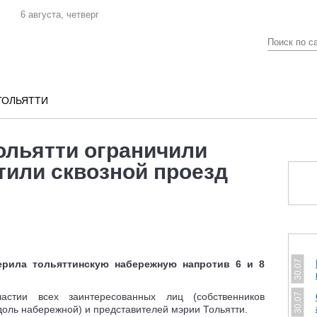
6 августа, четверг
ТОЛЬЯТТИ
ольятти ограничили
тили сквозной проезд
30.07
ерила тольяттинскую набережную напротив 6 и 8
астии всех заинтересованных лиц (собственников
30.07
доль набережной) и представителей мэрии Тольятти.