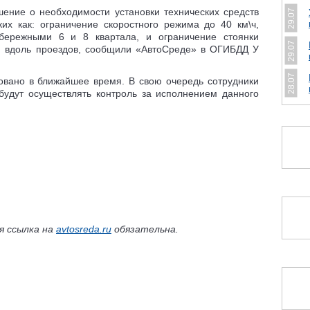
шение о необходимости установки технических средств
29.07
ких как: ограничение скоростного режима до 40 км\ч,
абережными 6 и 8 квартала, и ограничение стоянки
29.07
я вдоль проездов, сообщили «АвтоСреде» в ОГИБДД У
28.07
вано в ближайшее время. В свою очередь сотрудники
будут осуществлять контроль за исполнением данного
я ссылка на
avtosreda.ru
обязательна.