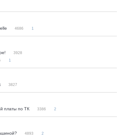
elle
4686
1
ре!
3928
6
1
к
3827
ой платы по ТК
3386
2
машиной?
4893
2