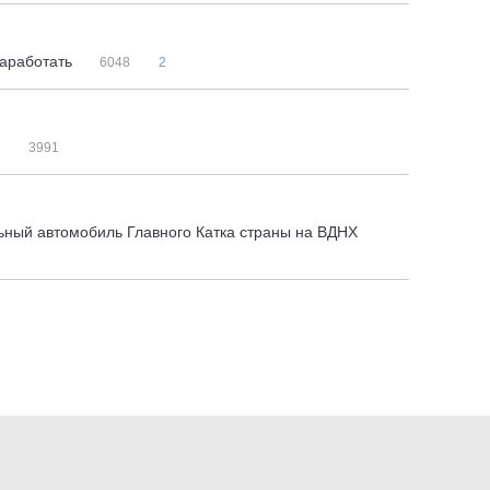
заработать
6048
2
я
3991
льный автомобиль Главного Катка страны на ВДНХ