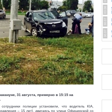
03.08
30.07
30.07
кануне, 31 августа, примерно в 15:15 на
.
сотрудники полиции установили, что водитель KIA,
равления – 15 лет), двигаясь по улице Офицерской со