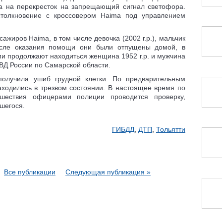
а на перекресток на запрещающий сигнал светофора.
толкновение с кроссовером Haima под управлением
ажиров Haima, в том числе девочка (2002 г.р.), мальчик
 После оказания помощи они были отпущены домой, в
и продолжают находиться женщина 1952 г.р. и мужчина
МВД России по Самарской области.
получила ушиб грудной клетки. По предварительным
аходились в трезвом состоянии. В настоящее время по
сшествия офицерами полиции проводится проверку,
шегося.
ГИБДД
,
ДТП
,
Тольятти
Все публикации
Следующая публикация »