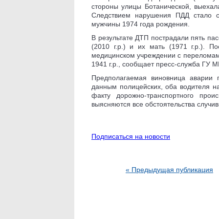
стороны улицы Ботанической, выехал
Следствием нарушения ПДД стало с
мужчины 1974 года рождения.
В результате ДТП пострадали пять пасс
(2010 г.р.) и их мать (1971 г.р.).
медицинском учреждении с переломам
1941 г.р., сообщает пресс-служба ГУ 
Предполагаемая виновница аварии 
данным полицейских, оба водителя н
факту дорожно-транспортного прои
выясняются все обстоятельства случив
Подписаться на новости
« Предыдущая публикация