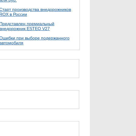
млн руб.
Cтарт производства внедорожников
ROX в России
Представлен премиальный
внедорожник ESTEO V27
Ошибки при выборе подержанного
автомобиля