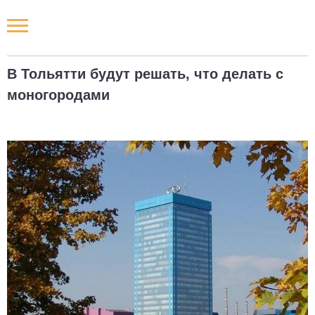
Новости РФ
В Тольятти будут решать, что делать с
Городские новости
моногородами
Новости компаний
Наши мероприятия
Статьи