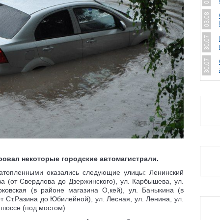
03.08
30.07
30.07
овал некоторые городские автомагистрали.
затопленными оказались следующие улицы: Ленинский
а (от Свердлова до Дзержинского), ул. Карбышева, ул.
ковская (в районе магазина О,кей), ул. Баныкина (в
т Ст.Разина до Юбилейной), ул. Лесная, ул. Ленина, ул.
 шоссе (под мостом)