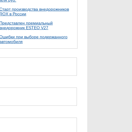
млн руб.
Cтарт производства внедорожников
ROX в России
Представлен премиальный
внедорожник ESTEO V27
Ошибки при выборе подержанного
автомобиля