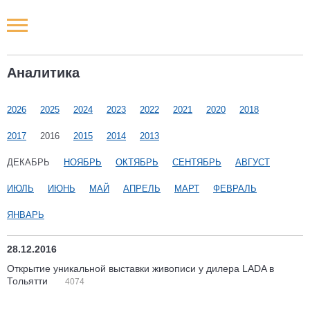
Новости РФ
Аналитика
Городские новости
2026
2025
2024
2023
2022
2021
2020
2018
Новости компаний
2017
2016
2015
2014
2013
Наши мероприятия
ДЕКАБРЬ
НОЯБРЬ
ОКТЯБРЬ
СЕНТЯБРЬ
АВГУСТ
ИЮЛЬ
ИЮНЬ
МАЙ
АПРЕЛЬ
МАРТ
ФЕВРАЛЬ
Статьи
ЯНВАРЬ
28.12.2016
Открытие уникальной выставки живописи у дилера LADA в
Тольятти
4074