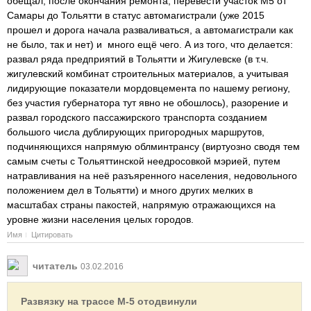
обещал, после окончания ремонта, перевести участок М5 от
Самары до Тольятти в статус автомагистрали (уже 2015
прошел и дорога начала разваливаться, а автомагистрали как
не было, так и нет) и много ещё чего. А из того, что делается:
развал ряда предприятий в Тольятти и Жигулевске (в т.ч.
жигулевский комбинат строительных материалов, а учитывая
лидирующие показатели мордовцемента по нашему региону,
без участия губернатора тут явно не обошлось), разорение и
развал городского пассажирского транспорта созданием
большого числа дублирующих пригородных маршрутов,
подчиняющихся напрямую облминтрансу (виртуозно сводя тем
самым счеты с Тольяттинской неедросовкой мэрией, путем
натравливания на неё разъяренного населения, недовольного
положением дел в Тольятти) и много других мелких в
масштабах страны пакостей, напрямую отражающихся на
уровне жизни населения целых городов.
Имя
Цитировать
читатель
03.02.2016
Развязку на трассе М-5 отодвинули