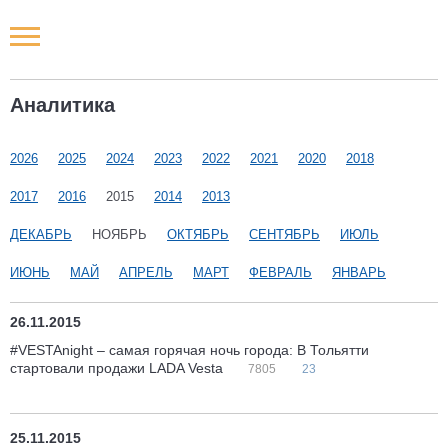
Новости РФ
Аналитика
Городские новости
2026
2025
2024
2023
2022
2021
2020
2018
Новости компаний
2017
2016
2015
2014
2013
Наши мероприятия
ДЕКАБРЬ
НОЯБРЬ
ОКТЯБРЬ
СЕНТЯБРЬ
ИЮЛЬ
ИЮНЬ
МАЙ
АПРЕЛЬ
МАРТ
ФЕВРАЛЬ
ЯНВАРЬ
Статьи
26.11.2015
#VESTAnight – самая горячая ночь города: В Тольятти
стартовали продажи LADA Vesta
7805
23
25.11.2015