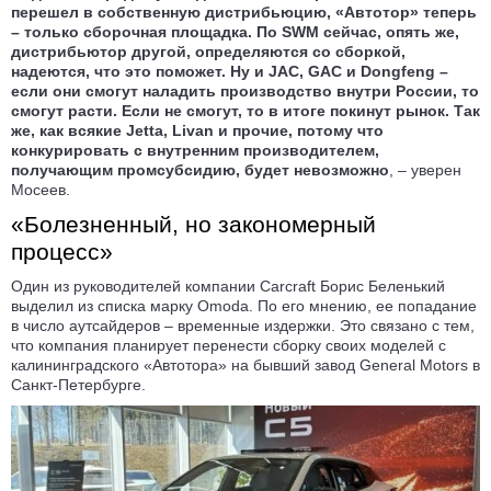
перешел в собственную дистрибьюцию, «Автотор» теперь
– только сборочная площадка. По SWM сейчас, опять же,
дистрибьютор другой, определяются со сборкой,
надеются, что это поможет. Ну и JAC, GAC и Dongfeng –
если они смогут наладить производство внутри России, то
смогут расти. Если не смогут, то в итоге покинут рынок. Так
же, как всякие Jetta, Livan и прочие, потому что
конкурировать с внутренним производителем,
получающим промсубсидию, будет невозможно
, – уверен
Мосеев.
«Болезненный, но закономерный
процесс»
Один из руководителей компании Carcraft Борис Беленький
выделил из списка марку Omoda. По его мнению, ее попадание
в число аутсайдеров – временные издержки. Это связано с тем,
что компания планирует перенести сборку своих моделей с
калининградского «Автотора» на бывший завод General Motors в
Санкт-Петербурге.