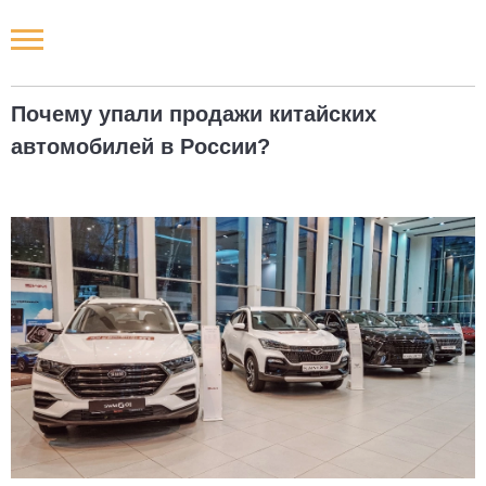
Новости РФ
Почему упали продажи китайских
Городские новости
автомобилей в России?
Новости компаний
Наши мероприятия
Статьи