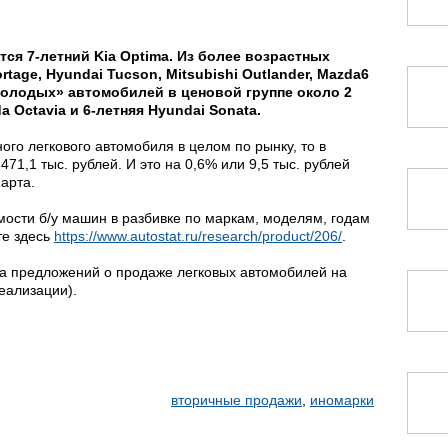
тся 7-летний Kia Optima. Из более возрастных
tage, Hyundai Tucson, Mitsubishi Outlander, Mazda6
«молодых» автомобилей в ценовой группе около 2
 Octavia и 6-летняя Hyundai Sonata.
ого легкового автомобиля в целом по рынку, то в
71,1 тыс. рублей. И это на 0,6% или 9,5 тыс. рублей
арта.
сти б/у машин в разбивке по маркам, моделям, годам
те здесь
https://www.autostat.ru/research/product/206/
.
га предложений о продаже легковых автомобилей на
еализации).
вторичные продажи
,
иномарки