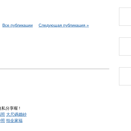
Все публикации
Следующая публикация »
私分享喔 !
福照
大尺碼婚紗
紗照
拍全家福