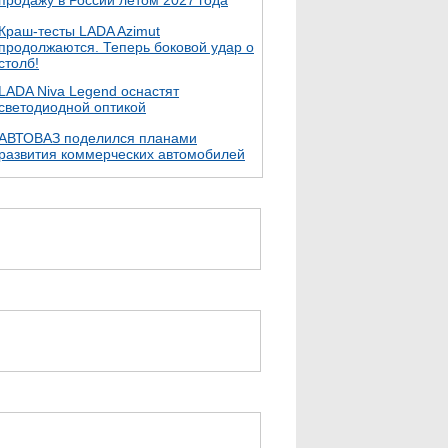
продажу в России летом 2027 года
Краш-тесты LADA Azimut
продолжаются. Теперь боковой удар о
столб!
LADA Niva Legend оснастят
светодиодной оптикой
АВТОВАЗ поделился планами
развития коммерческих автомобилей